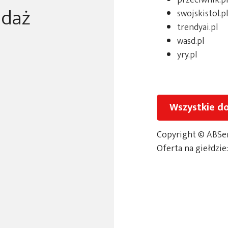
przeciwnik.pl
edaż
swojskistol.pl
trendyai.pl
wasd.pl
yry.pl
Wszystkie d
Copyright ©
ABSer
Oferta na giełdzie