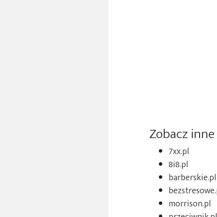
Zobacz inne
7xx.pl
8i8.pl
barberskie.pl
bezstresowe.
morrison.pl