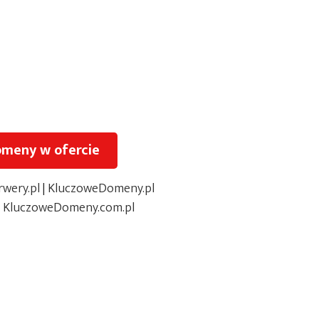
omeny w ofercie
wery.pl
|
KluczoweDomeny.pl
:
KluczoweDomeny.com.pl